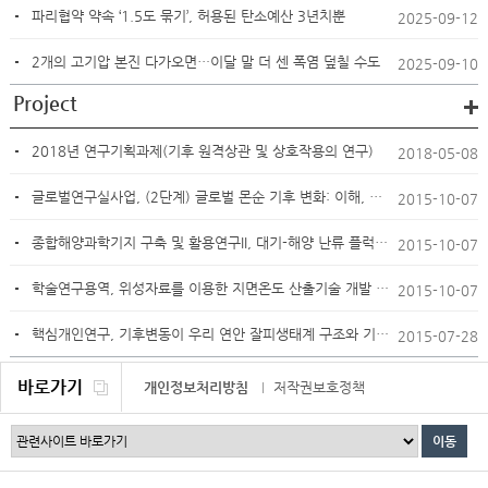
파리협약 약속 ‘1.5도 묶기’, 허용된 탄소예산 3년치뿐
2025-09-12
2개의 고기압 본진 다가오면…이달 말 더 센 폭염 덮칠 수도
2025-09-10
2018년 연구기획과제(기후 원격상관 및 상호작용의 연구)
2018-05-08
글로벌연구실사업, (2단계) 글로벌 몬순 기후 변화: 이해, 예측 및 적응
2015-10-07
종합해양과학기지 구축 및 활용연구II, 대기-해양 난류 플럭스 자료 활용에 의한 열대저기압
2015-10-07
학술연구용역, 위성자료를 이용한 지면온도 산출기술 개발 연구
2015-10-07
핵심개인연구, 기후변동이 우리 연안 잘피생태계 구조와 기능에 미치는 영향 파악
2015-07-28
바로가기
개인정보처리방침
저작권보호정책
이메일무단수집거부